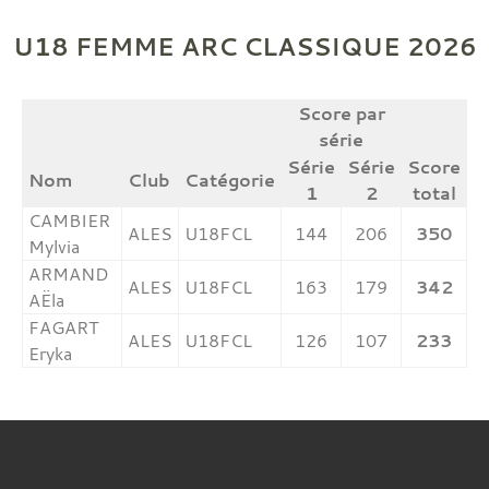
U18 FEMME ARC CLASSIQUE 2026
Score par
série
Série
Série
Score
Nom
Club
Catégorie
1
2
total
CAMBIER
ALES
U18FCL
144
206
350
Mylvia
ARMAND
ALES
U18FCL
163
179
342
AËla
FAGART
ALES
U18FCL
126
107
233
Eryka