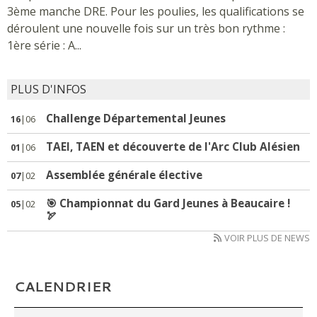
DU GARD JEUNES À
3ème manche DRE. Pour les poulies, les qualifications se
BEAUCAIRE ! 🏹
déroulent une nouvelle fois sur un très bon rythme :
1ère série : A...
PLUS D'INFOS
2 CHAMPIONS DU
GARD ET 2
Challenge Départemental Jeunes
16
|06
NOUVEAUX
ARBITRES !
TAEI, TAEN et découverte de l'Arc Club Alésien
01
|06
Assemblée générale élective
07
|02
🎯 Championnat du Gard Jeunes à Beaucaire !
05
|02
🏹
28ᵉ ÉDITION DU
NÎMES ARCHERY
VOIR PLUS DE NEWS
INDOOR
CALENDRIER