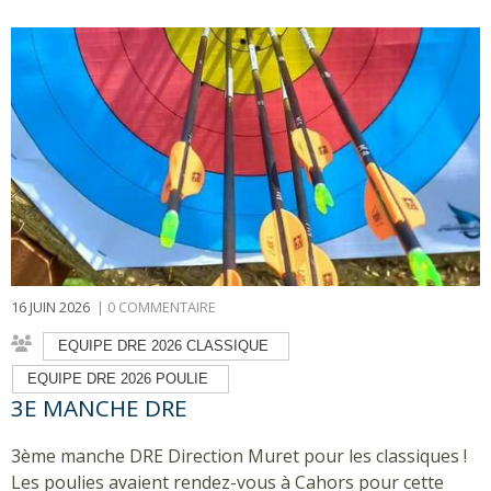
JEUNES
TAEI, TAEN ET
DÉCOUVERTE DE
L'ARC CLUB
ALÉSIEN
16 JUIN 2026
|
0 COMMENTAIRE
ASSEMBLÉE
GÉNÉRALE
ÉLECTIVE
EQUIPE DRE 2026 CLASSIQUE
EQUIPE DRE 2026 POULIE
3E MANCHE DRE
3ème manche DRE Direction Muret pour les classiques !
Les poulies avaient rendez-vous à Cahors pour cette
🎯 CHAMPIONNAT