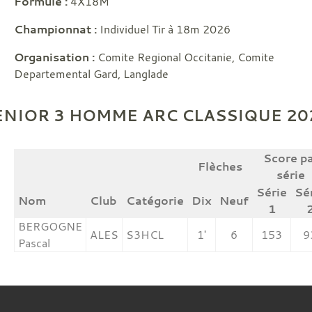
Formule :
4X18M
Championnat :
Individuel Tir à 18m 2026
Organisation :
Comite Regional Occitanie, Comite
Departemental Gard, Langlade
ENIOR 3 HOMME ARC CLASSIQUE 20
Score p
Flèches
série
Série
Sé
Nom
Club
Catégorie
Dix
Neuf
1
BERGOGNE
ALES
S3HCL
1'
6
153
9
Pascal