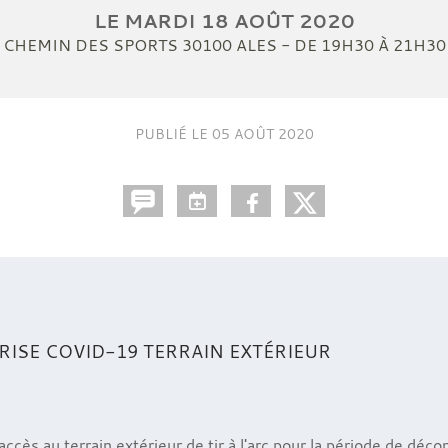
LE
MARDI
18
AOÛT
2020
CHEMIN DES SPORTS
30100
ALES
- DE 19H30 À 21H30
PUBLIÉ LE
05 AOÛT 2020
RISE COVID-19 TERRAIN EXTÉRIEUR
ccès au terrain extérieur de tir à l'arc pour la période de déc