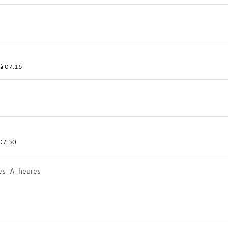
 à 07:16
 07:50
s A heures