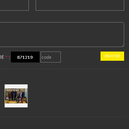
ENVOYER
DE
*
: