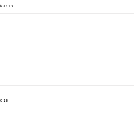
 à 07:19
20:18