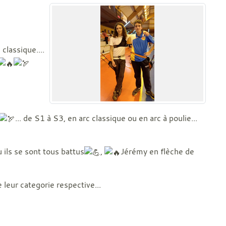
lassique....
... de S1 à S3, en arc classique ou en arc à poulie...
 ils se sont tous battus
,
Jérémy en flèche de
 leur categorie respective...