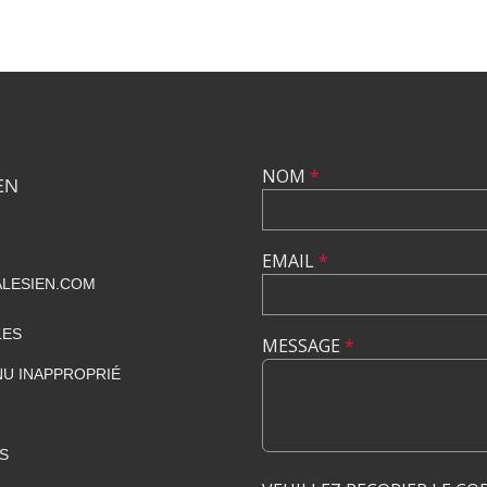
NOM
*
EN
EMAIL
*
LESIEN.COM
LES
MESSAGE
*
U INAPPROPRIÉ
S