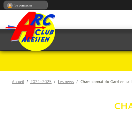
Panneau de gestion des cookies
Se connecter
Accueil
2024-2025
Les news
Championnat du Gard en sall
CHA